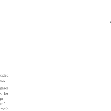
icidad
ruz.
gases
, los
ego un
ación.
 rocío