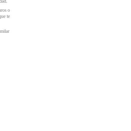
idad.
uros o
que te
imilar