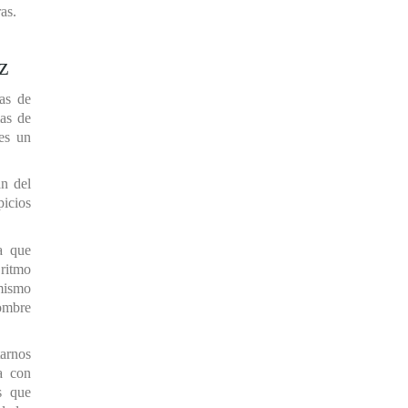
as.
,
z
das de
mas de
es un
an del
picios
a que
ritmo
mismo
hombre
arnos
a con
s que