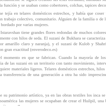
a función y se usaban como cobertores, colchas, tapices decor
se tejía en telares domésticos estrechos, y había que coser
n trabajo colectivo, comunitario. Alguien de la familia o de 
n bordado por varias mujeres.
 Istaravshan tiene grandes flores redondas de muchos color
lmente con hilos de seda. El suzani de Bukhara se caracteriz
olor amarillo claro y naranja), y el suzani de Kulob y Shah
on gran exactitud (enverodeco.es)
 el momento en que se fabrican. Cuando la mayoría de los 
a de las suzani en un territorio con tanto movimiento, inte
quiere materiales ligeros. Telares domésticos estrechos, hilos
La transferencia de una generación a otra ha sido imprescind
su patrimonio artístico, ya en las obras textiles los inca se
soamérica las mujeres se ocupaban de crear el Huilpil, una b