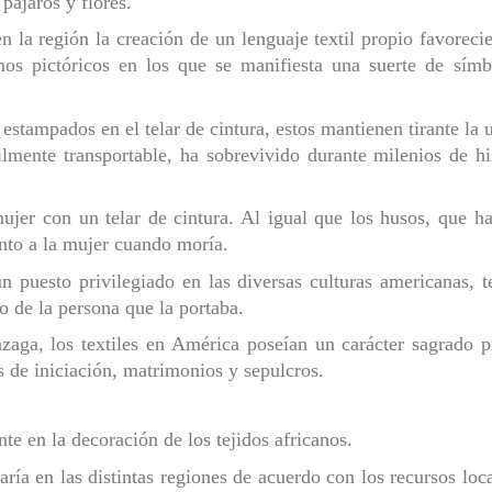
pájaros y flores.
n la región la creación de un lenguaje textil propio favoreci
mos pictóricos en los que se manifiesta una suerte de símb
estampados en el telar de cintura, estos mantienen tirante la
lmente transportable, ha sobrevivido durante milenios de h
jer con un telar de cintura. Al igual que los husos, que h
nto a la mujer cuando moría.
un puesto privilegiado en las diversas culturas americanas
o de la persona que la portaba.
aga, los textiles en América poseían un carácter sagrado p
s de iniciación, matrimonios y sepulcros.
te en la decoración de los tejidos africanos.
varía en las distintas regiones de acuerdo con los recursos lo