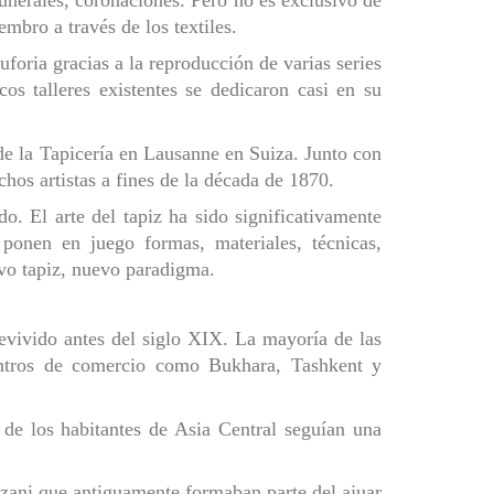
embro a través de los textiles.
foria gracias a la reproducción de varias series
os talleres existentes se dedicaron casi en su
 de la Tapicería en Lausanne en Suiza. Junto con
chos artistas a fines de la década de 1870.
. El arte del tapiz ha sido significativamente
 ponen en juego formas, materiales, técnicas,
evo tapiz, nuevo paradigma.
revivido antes del siglo XIX. La mayoría de las
centros de comercio como Bukhara, Tashkent y
de los habitantes de Asia Central seguían una
suzani que antiguamente formaban parte del ajuar