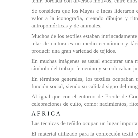
teñir, bordada con diversos motivos, entre ellos 
Se considera que los Mayas e Incas lideraron e
valor a la iconografía, creando dibujos y rit
antropomórficas y de animales.
Muchos de los textiles estaban intrincadamente 
telar de cintura es un medio económico y fáci
producir una gran variedad de tejidos.
En muchas imágenes es usual encontrar una mu
símbolo del trabajo femenino y se colocaban ju
En términos generales, los textiles ocupaban 
función social, siendo su calidad signo del rang
Al igual que con el entorno de Ercole de Gonz
celebraciones de culto, como: nacimientos, rito
A F R I C A
Las técnicas de teñido ocupan un lugar importan
El material utilizado para la confección textil 