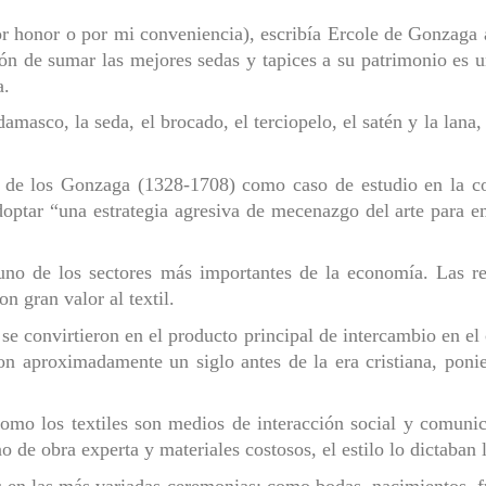
 honor o por mi conveniencia), escribía Ercole de Gonzaga a
ón de sumar las mejores sedas y tapices a su patrimonio es 
a.
amasco, la seda, el brocado, el terciopelo, el satén y la lana
e de los Gonzaga (1328-1708) como caso de estudio en la co
ptar “una estrategia agresiva de mecenazgo del arte para em
 uno de los sectores más importantes de la economía. Las re
n gran valor al textil.
o se convirtieron en el producto principal de intercambio en el
ron aproximadamente un siglo antes de la era cristiana, poni
omo los textiles son medios de interacción social y comunic
 de obra experta y materiales costosos, el estilo lo dictaban 
s en las más variadas ceremonias: como bodas, nacimientos, f