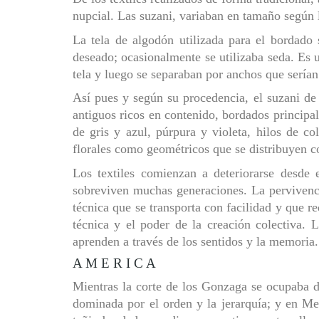
nupcial. Las suzani, variaban en tamaño según l
La tela de algodón utilizada para el bordado 
deseado; ocasionalmente se utilizaba seda. Es u
tela y luego se separaban por anchos que sería
Así pues y según su procedencia, el suzani de
antiguos ricos en contenido, bordados principa
de gris y azul, púrpura y violeta, hilos de c
florales como geométricos que se distribuyen c
Los textiles comienzan a deteriorarse desde
sobreviven muchas generaciones. La pervivenci
técnica que se transporta con facilidad y que re
técnica y el poder de la creación colectiva. 
aprenden a través de los sentidos y la memoria.
A M E R I C A
Mientras la corte de los Gonzaga se ocupaba de 
dominada por el orden y la jerarquía; y en Me