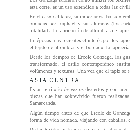
esta corte, es un uso extendido a todas las civil
En el caso del tapiz, su importancia ha sido em
pintadas por Raphael y sus alumnos (los carto
totalidad a la fabricación de alfombras de tapice
En épocas mas recientes el interés por los tapi
el tejido de alfombras y el bordado, la tapicerí
Desde los tiempos de Ercole Gonzaga, los gust
transformado, el estilo contemporáneo sustit
volúmenes y texturas. Una vez que el tapiz se 
A S I A C E N T R A L
Es un territorio de vastos desiertos y con una
piezas que han sobrevivido fueron realizada
Samarcanda.
Algún tiempo antes de que Ercole de Gonzaga 
forma de vida nómada, viajando con caballos, c
De los textiles realizados de forma tradicional