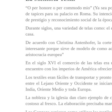
“O per honore o per commodo mio” (Ya sea por
de tapices para su palacio en Roma. Su intenci
de prestigio y reconocimiento social de la époc
Durante siglos, una variedad de telas como: el d
casa.
De acuerdo con Christina Antenhofer, la cort
interesante porque sirve de modelo de como ado
aristocracia europea”
En el siglo XVI el comercio de las telas era
encuentro con los imperios de América ofreciero
Los textiles eran fáciles de transportar y pront
entre el Lejano Oriente y Occidente se inicia
India, Oriente Medio y toda Europa.
La nobleza y la iglesia dan claro ejemplo de c
costoso al fresco. La elaboración precisaba mano
Los Gonzaga supieron como utilizar los textile